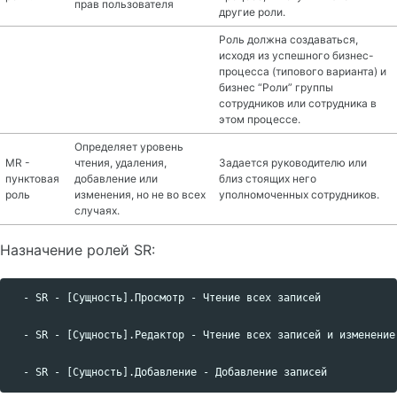
прав пользователя
другие роли.
Роль должна создаваться,
исходя из успешного бизнес-
процесса (типового варианта) и
бизнес “Роли” группы
сотрудников или сотрудника в
этом процессе.
Определяет уровень
MR -
чтения, удаления,
Задается руководителю или
пунктовая
добавление или
близ стоящих него
роль
изменения, но не во всех
уполномоченных сотрудников.
случаях.
Назначение ролей SR:
  - SR - [Сущность].Просмотр - Чтение всех записей

  - SR - [Сущность].Редактор - Чтение всех записей и изменение
