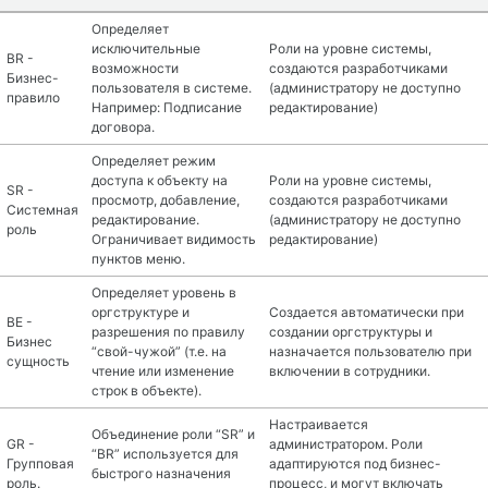
Определяет
исключительные
Роли на уровне системы,
BR -
возможности
создаются разработчиками
Бизнес-
пользователя в системе.
(администратору не доступно
правило
Например: Подписание
редактирование)
договора.
Определяет режим
доступа к объекту на
Роли на уровне системы,
SR -
просмотр, добавление,
создаются разработчиками
Системная
редактирование.
(администратору не доступно
роль
Ограничивает видимость
редактирование)
пунктов меню.
Определяет уровень в
оргструктуре и
Создается автоматически при
BE -
разрешения по правилу
создании оргструктуры и
Бизнес
“свой-чужой” (т.е. на
назначается пользователю при
сущность
чтение или изменение
включении в сотрудники.
строк в объекте).
Настраивается
Объединение роли “SR” и
GR -
администратором. Роли
“BR” используется для
Групповая
адаптируются под бизнес-
быстрого назначения
роль.
процесс, и могут включать