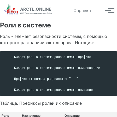
Skip to primary navigation
Skip to content
Skip to footer
ARCTL.ONLINE
Toggle se
Справка
Вып
АРК: Транспортная логистика Online
Роли в системе
Роль - элемент безопасности системы, с помощью
которого разграничиваются права. Нотация:
    - Каждая роль в системе должна иметь префикс

    - Каждая роль в системе должна иметь наименование

    - Префикс от номера разделяется “ - ”

Таблица. Префиксы ролей их описание
Роль
Назначение
Описание