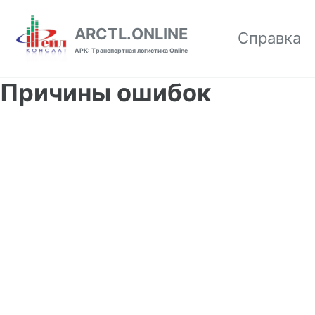
Skip to primary navigation
Skip to content
Skip to footer
ARCTL.ONLINE
Справка
АРК: Транспортная логистика Online
Причины ошибок