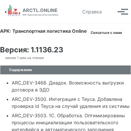
Skip to primary navigation
Skip to content
Skip to footer
ARCTL.ONLINE
Toggle se
Справка
Вып
АРК: Транспортная логистика Online
АРК: Транспортная логистика Online
Связаться с нами
Версия: 1.1136.23
менее 1 мин на чтение
Содержание
ARC_DEV-3468. Диадок. Возможность выгрузки
договора в ЭДО
ARC_DEV-3500. Интеграция с Teyca. Добавлена
проверка id Teyca на случай удаления из системы
ARC_DEV-3503. 1С. Обработка. Оптимизированы
процессы инициализации пользовательского
интерфейса и автоматического заполнения