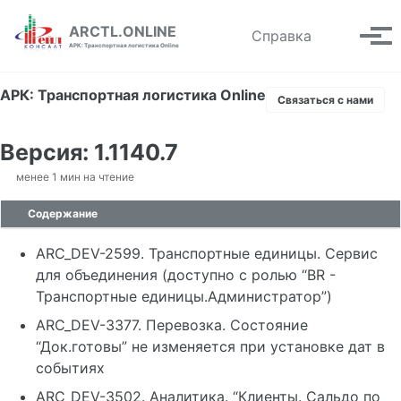
Skip to primary navigation
Skip to content
Skip to footer
ARCTL.ONLINE
Toggle se
Справка
Вып
АРК: Транспортная логистика Online
АРК: Транспортная логистика Online
Связаться с нами
Версия: 1.1140.7
менее 1 мин на чтение
Содержание
ARC_DEV-2599. Транспортные единицы. Сервис
для объединения (доступно с ролью “BR -
Транспортные единицы.Администратор”)
ARC_DEV-3377. Перевозка. Состояние
“Док.готовы” не изменяется при установке дат в
событиях
ARC_DEV-3502. Аналитика. “Клиенты. Сальдо по