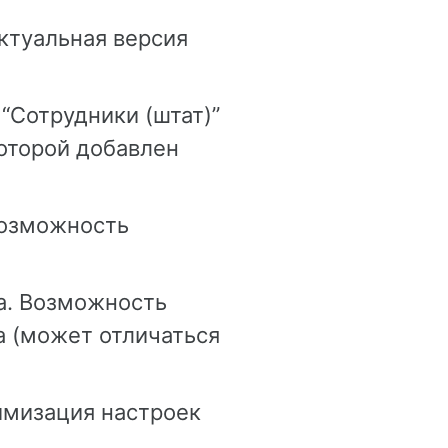
Актуальная версия
“Сотрудники (штат)”
оторой добавлен
Возможность
а. Возможность
а (может отличаться
имизация настроек