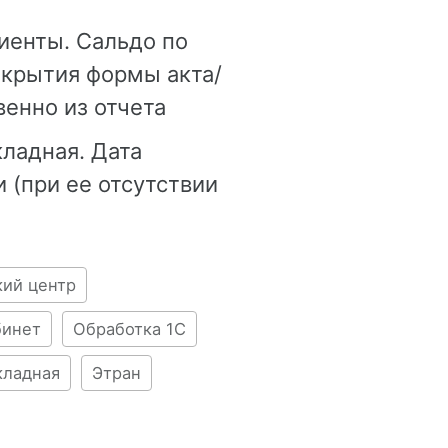
иенты. Сальдо по
ткрытия формы акта/
венно из отчета
ладная. Дата
 (при ее отсутствии
кий центр
бинет
Обработка 1С
кладная
Этран