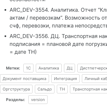
ARC_DEV-3554. Аналитика. Отчет “Кл
актам / перевозкам”. Возможность о
счф, перевозки, платежа непосредст
ARC_DEV-3556. ДЦ. Транспортная нак
подписания = плановой дате погрузки
= дате ТН)
Метки:
1С
Аналитика
ДЦ
Дистпетчерс
Документ поставщика
Интеграция
Личный ка
Оргструктура
Сальдо
ТН
Транспортная на
Разделы:
version