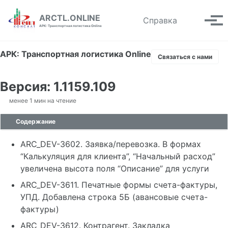
Skip to primary navigation
Skip to content
Skip to footer
ARCTL.ONLINE
Toggle se
Справка
Вып
АРК: Транспортная логистика Online
АРК: Транспортная логистика Online
Связаться с нами
Версия: 1.1159.109
менее 1 мин на чтение
Содержание
ARC_DEV-3602. Заявка/перевозка. В формах
“Калькуляция для клиента”, “Начальный расход”
увеличена высота поля “Описание” для услуги
ARC_DEV-3611. Печатные формы счета-фактуры,
УПД. Добавлена строка 5Б (авансовые счета-
фактуры)
ARC_DEV-3612. Контрагент. Закладка