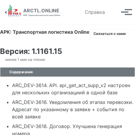
Skip to primary navigation
Skip to content
Skip to footer
ARCTL.ONLINE
Toggle se
Справка
Вып
АРК: Транспортная логистика Online
АРК: Транспортная логистика Online
Связаться с нами
Версия: 1.1161.15
менее 1 мин на чтение
Содержание
ARC_DEV-3614. API. api_get_act_supp_v2 настроен
для нескольких организациий в одной базе
ARC_DEV-3616. Уведомления об этапах перевозки.
Адресат по указанному в заявке + события по
всей заявке
ARC_DEV-3618. Договор. Улучшена генерация
номера