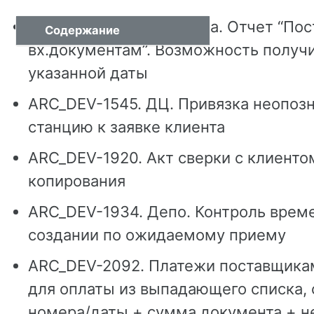
ARC_DEV-239. Аналитика. Отчет “Пос
Содержание
вх.документам”. Возможность получи
указанной даты
ARC_DEV-1545. ДЦ. Привязка неопоз
станцию к заявке клиента
ARC_DEV-1920. Акт сверки с клиент
копирования
ARC_DEV-1934. Депо. Контроль врем
создании по ожидаемому приему
ARC_DEV-2092. Платежи поставщика
для оплаты из выпадающего списка,
номера/даты + сумма документа + н