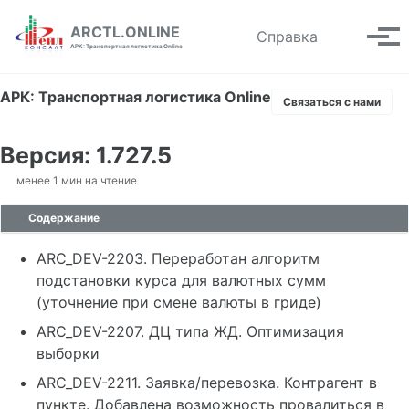
Skip to primary navigation
Skip to content
Skip to footer
ARCTL.ONLINE
Toggle se
Справка
Вып
АРК: Транспортная логистика Online
АРК: Транспортная логистика Online
Связаться с нами
Версия: 1.727.5
менее 1 мин на чтение
Содержание
ARC_DEV-2203. Переработан алгоритм
подстановки курса для валютных сумм
(уточнение при смене валюты в гриде)
ARC_DEV-2207. ДЦ типа ЖД. Оптимизация
выборки
ARC_DEV-2211. Заявка/перевозка. Контрагент в
пункте. Добавлена возможность провалиться в