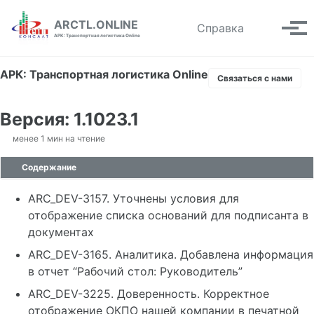
Skip to primary navigation
Skip to content
Skip to footer
ARCTL.ONLINE
Toggle se
Справка
Вып
АРК: Транспортная логистика Online
АРК: Транспортная логистика Online
Связаться с нами
Версия: 1.1023.1
менее 1 мин на чтение
Содержание
ARC_DEV-3157. Уточнены условия для
отображение списка оснований для подписанта в
документах
ARC_DEV-3165. Аналитика. Добавлена информация
в отчет “Рабочий стол: Руководитель”
ARC_DEV-3225. Доверенность. Корректное
отображение ОКПО нашей компании в печатной