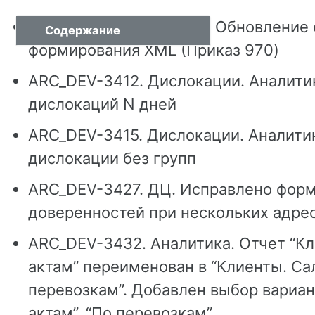
ARC_DEV-3405. Диадок. Обновление
Содержание
формирования XML (Приказ 970)
ARC_DEV-3412. Дислокации. Аналитик
дислокаций N дней
ARC_DEV-3415. Дислокации. Аналитик
дислокации без групп
ARC_DEV-3427. ДЦ. Исправлено фор
доверенностей при нескольких адрес
ARC_DEV-3432. Аналитика. Отчет “Кл
актам” переименован в “Клиенты. Сал
перевозкам”. Добавлен выбор вариан
актам”, “По перевозкам”