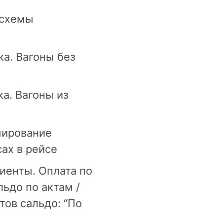
 схемы
а. Вагоны без
а. Вагоны из
мирование
ах в рейсе
иенты. Оплата по
ьдо по актам /
тов сальдо: “По