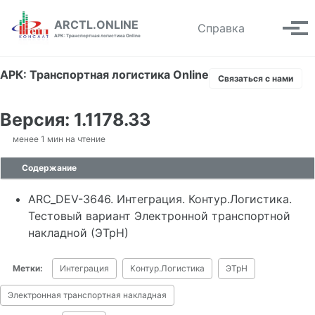
Skip to primary navigation
Skip to content
Skip to footer
ARCTL.ONLINE
Toggle se
Справка
Вып
АРК: Транспортная логистика Online
АРК: Транспортная логистика Online
Связаться с нами
Версия: 1.1178.33
менее 1 мин на чтение
Содержание
ARC_DEV-3646. Интеграция. Контур.Логистика.
Тестовый вариант Электронной транспортной
накладной (ЭТрН)
Метки:
Интеграция
Контур.Логистика
ЭТрН
Электронная транспортная накладная