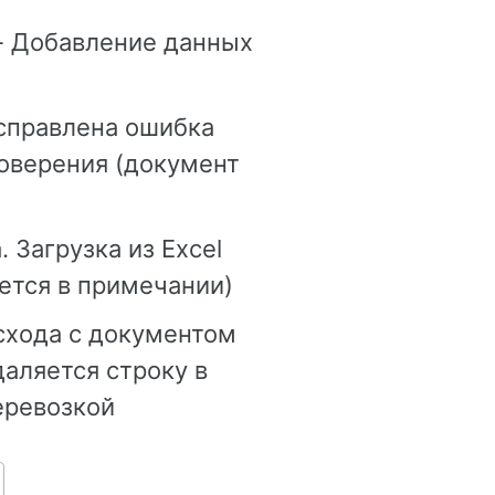
 - Добавление данных
Исправлена ошибка
товерения (документ
 Загрузка из Excel
ается в примечании)
схода с документом
даляется строку в
еревозкой