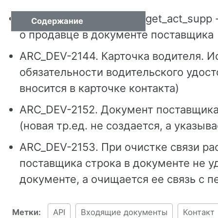
ARC_DEV-1961. API. API_get_act_supp
Содержание
о продавце в документе поставщика
ARC_DEV-2144. Карточка водителя. 
обязательности водительского удос
вносится в карточке контакта)
ARC_DEV-2152. Документ поставщика.
(новая тр.ед. не создается, а указыв
ARC_DEV-2153. При очистке связи ра
поставщика строка в документе не у
документе, а очищается ее связь с п
Метки:
API
Входящие документы
Контакт