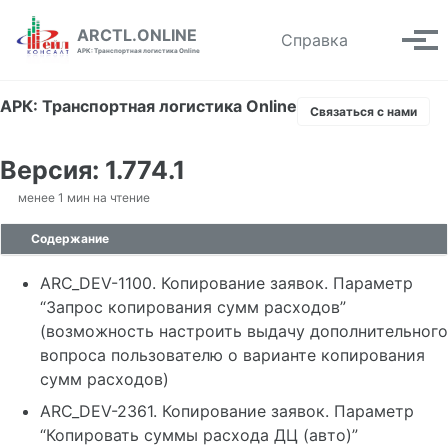
Skip to primary navigation
Skip to content
Skip to footer
ARCTL.ONLINE
Toggle se
Справка
Вып
АРК: Транспортная логистика Online
АРК: Транспортная логистика Online
Связаться с нами
Версия: 1.774.1
менее 1 мин на чтение
Содержание
ARC_DEV-1100. Копирование заявок. Параметр
“Запрос копирования сумм расходов”
(возможность настроить выдачу дополнительного
вопроса пользователю о варианте копирования
сумм расходов)
ARC_DEV-2361. Копирование заявок. Параметр
“Копировать суммы расхода ДЦ (авто)”