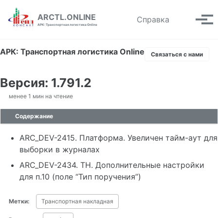
Skip to primary navigation
Skip to content
Skip to footer
ARCTL.ONLINE
Toggle se
Справка
Вып
АРК: Транспортная логистика Online
АРК: Транспортная логистика Online
Связаться с нами
Версия: 1.791.2
менее 1 мин на чтение
Содержание
ARC_DEV-2415. Платформа. Увеличен тайм-аут для
выборки в журналах
ARC_DEV-2434. ТН. Дополнительные настройки
для п.10 (поле “Тип поручения”)
Метки:
Транспортная накладная