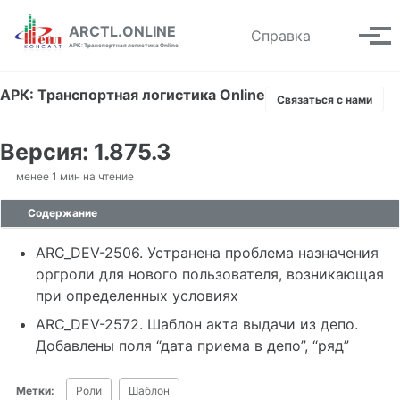
Skip to primary navigation
Skip to content
Skip to footer
ARCTL.ONLINE
Toggle se
Справка
Вып
АРК: Транспортная логистика Online
АРК: Транспортная логистика Online
Связаться с нами
Версия: 1.875.3
менее 1 мин на чтение
Содержание
ARC_DEV-2506. Устранена проблема назначения
оргроли для нового пользователя, возникающая
при определенных условиях
ARC_DEV-2572. Шаблон акта выдачи из депо.
Добавлены поля “дата приема в депо”, “ряд”
Метки:
Роли
Шаблон