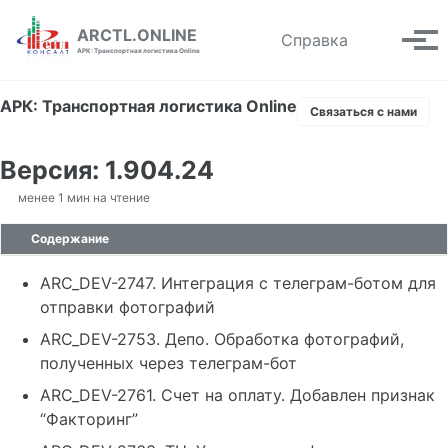
Skip to primary navigation
Skip to content
Skip to footer
ARCTL.ONLINE
Toggle se
Справка
Вып
АРК: Транспортная логистика Online
АРК: Транспортная логистика Online
Связаться с нами
Версия: 1.904.24
менее 1 мин на чтение
Содержание
ARC_DEV-2747. Интеграция с телеграм-ботом для
отправки фотографий
ARC_DEV-2753. Депо. Обработка фотографий,
полученных через телеграм-бот
ARC_DEV-2761. Счет на оплату. Добавлен признак
“Факторинг”