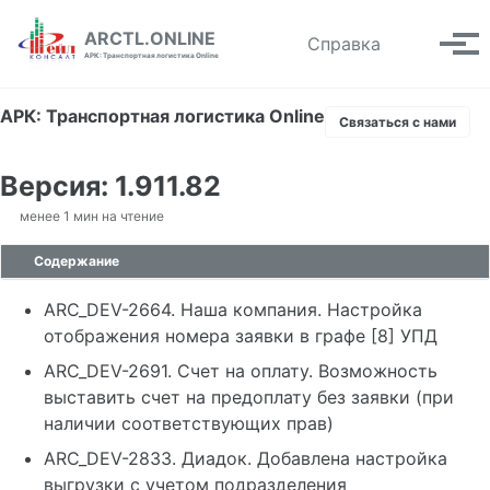
Skip to primary navigation
Skip to content
Skip to footer
ARCTL.ONLINE
Toggle se
Справка
Вып
АРК: Транспортная логистика Online
АРК: Транспортная логистика Online
Связаться с нами
Версия: 1.911.82
менее 1 мин на чтение
Содержание
ARC_DEV-2664. Наша компания. Настройка
отображения номера заявки в графе [8] УПД
ARC_DEV-2691. Счет на оплату. Возможность
выставить счет на предоплату без заявки (при
наличии соответствующих прав)
ARC_DEV-2833. Диадок. Добавлена настройка
выгрузки с учетом подразделения