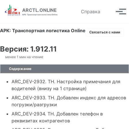
Skip to primary navigation
Skip to content
Skip to footer
ARCTL.ONLINE
Toggle se
Справка
Вып
АРК: Транспортная логистика Online
АРК: Транспортная логистика Online
Связаться с нами
Версия: 1.912.11
менее 1 мин на чтение
Содержание
ARC_DEV-2932. ТН. Настройка примечания для
водителей (внизу на 1 странице)
ARC_DEV-2933. ТН. Добавлен индекс для адресов
погрузки/разгрузки
ARC_DEV-2934. ТН. Добавлен телефон в
реквизитах контрагентов