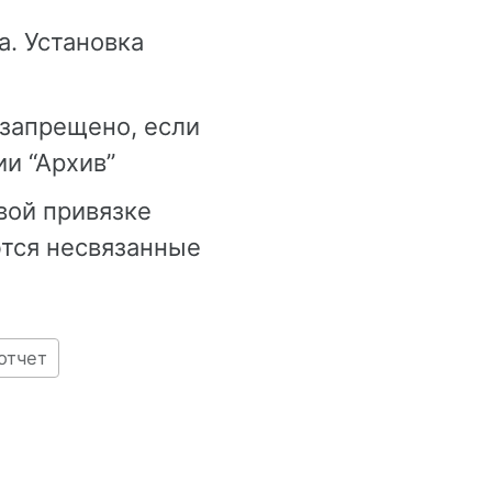
. Установка
 запрещено, если
ии “Архив”
вой привязке
тся несвязанные
отчет