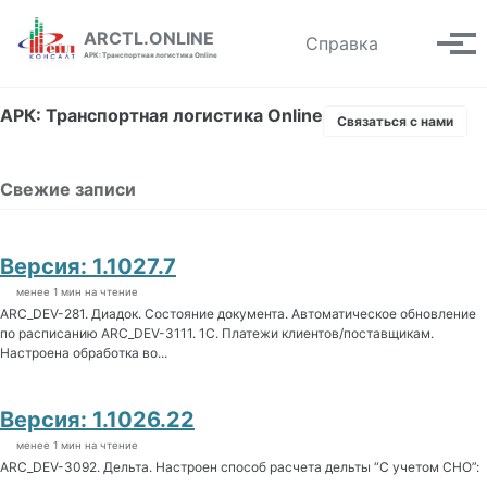
Skip to primary navigation
Skip to content
Skip to footer
ARCTL.ONLINE
Toggle se
Справка
Вып
АРК: Транспортная логистика Online
АРК: Транспортная логистика Online
Связаться с нами
Свежие записи
Версия: 1.1027.7
менее 1 мин на чтение
ARC_DEV-281. Диадок. Состояние документа. Автоматическое обновление
по расписанию ARC_DEV-3111. 1С. Платежи клиентов/поставщикам.
Настроена обработка во...
Версия: 1.1026.22
менее 1 мин на чтение
ARC_DEV-3092. Дельта. Настроен способ расчета дельты “С учетом СНО”: