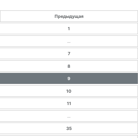
Предыдущая
1
…
7
8
9
10
11
…
35