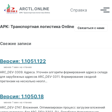
Skip to primary navigation
Skip to content
Skip to footer
ARCTL.ONLINE
Toggle se
Справка
Вып
АРК: Транспортная логистика Online
АРК: Транспортная логистика Online
Связаться с нами
Свежие записи
Версия: 1.1051.122
менее 1 мин на чтение
ARC_DEV-3309. Адреса. Уточнен алгоритм формирования адреса склада
для зарубежных адресов ARC_DEV-3311. Формирование сводной
претензии на несколько неопл...
Версия: 1.1050.18
менее 1 мин на чтение
ARC_DEV-2747. Вложения. Оптимизирован процесс загрузки вложений
через телеграм-бот ARC_DEV-3302. ДЦ. Доработки формирования