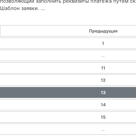
позволяющий заполнить реквизиты платежа путем с
Шаблон заявки. ...
Предыдущая
1
…
11
12
13
14
15
…