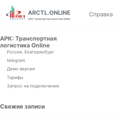
Skip to primary navigation
Skip to content
Skip to footer
ARCTL.ONLINE
Справка
АРК: Транспортная логистика Online
АРК: Транспортная
логистика Online
Россия, Екатеринбург
telegram
Демо версия
Тарифы
Запрос на подключение
Свежие записи