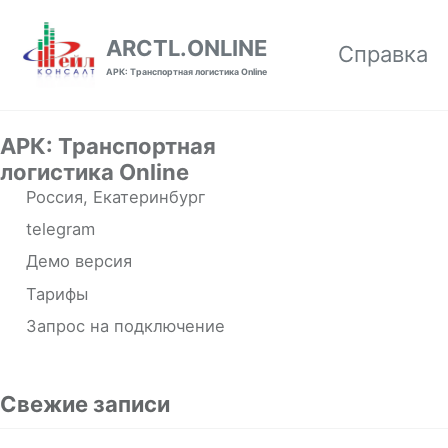
Skip to primary navigation
Skip to content
Skip to footer
ARCTL.ONLINE
Справка
АРК: Транспортная логистика Online
АРК: Транспортная
логистика Online
Россия, Екатеринбург
telegram
Демо версия
Тарифы
Запрос на подключение
Свежие записи