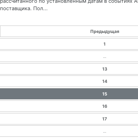
рассчитанного по установленным датам в событиях 
поставщика. Пол...
Предыдущая
1
…
13
14
15
16
17
…