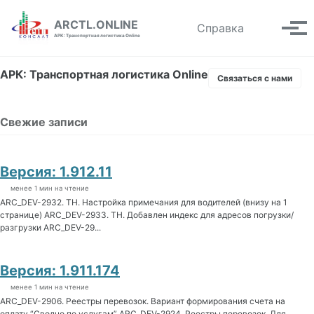
Skip to primary navigation
Skip to content
Skip to footer
ARCTL.ONLINE
Toggle se
Справка
Вып
АРК: Транспортная логистика Online
АРК: Транспортная логистика Online
Связаться с нами
Свежие записи
Версия: 1.912.11
менее 1 мин на чтение
ARC_DEV-2932. ТН. Настройка примечания для водителей (внизу на 1
странице) ARC_DEV-2933. ТН. Добавлен индекс для адресов погрузки/
разгрузки ARC_DEV-29...
Версия: 1.911.174
менее 1 мин на чтение
ARC_DEV-2906. Реестры перевозок. Вариант формирования счета на
оплату “Сводно по услугам” ARC_DEV-2924. Реестры перевозок. Для