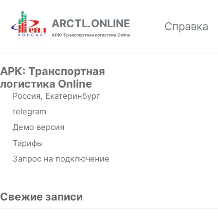
Skip to primary navigation
Skip to content
Skip to footer
ARCTL.ONLINE
Справка
АРК: Транспортная логистика Online
АРК: Транспортная
логистика Online
Россия, Екатеринбург
telegram
Демо версия
Тарифы
Запрос на подключение
Свежие записи