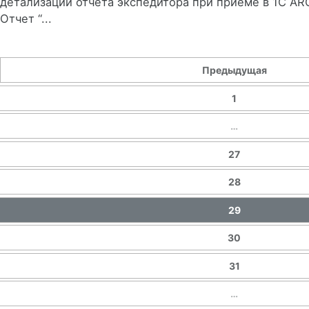
детализации отчета экспедитора при приеме в 1С AR
Отчет “...
Предыдущая
1
…
27
28
29
30
31
…