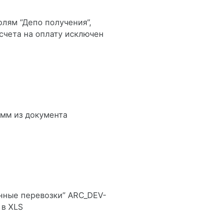
олям “Депо получения”,
счета на оплату исключен
умм из документа
енные перевозки” ARC_DEV-
 в XLS