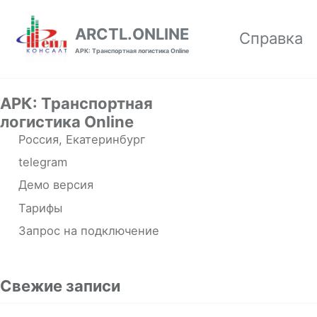
Skip to primary navigation
Skip to content
Skip to footer
ARCTL.ONLINE
Справка
АРК: Транспортная логистика Online
АРК: Транспортная
логистика Online
Россия, Екатеринбург
telegram
Демо версия
Тарифы
Запрос на подключение
Свежие записи