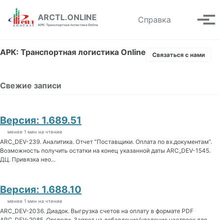
Skip to primary navigation
Skip to content
Skip to footer
ARCTL.ONLINE
Toggle se
Справка
Вып
АРК: Транспортная логистика Online
АРК: Транспортная логистика Online
Связаться с нами
Свежие записи
Версия: 1.689.51
менее 1 мин на чтение
ARC_DEV-239. Аналитика. Отчет “Поставщики. Оплата по вх.документам”.
Возможность получить остатки на конец указанной даты ARC_DEV-1545.
ДЦ. Привязка нео...
Версия: 1.688.10
менее 1 мин на чтение
ARC_DEV-2036. Диадок. Выгрузка счетов на оплату в формате PDF
ARC_DEV-2085. Оргроли. Запрет на добавление/удаление настроек для