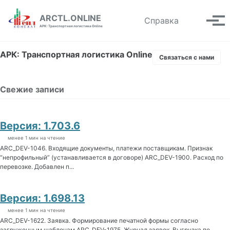
Skip to primary navigation
Skip to content
Skip to footer
ARCTL.ONLINE
Toggle se
Справка
Вып
АРК: Транспортная логистика Online
АРК: Транспортная логистика Online
Связаться с нами
Свежие записи
Версия: 1.703.6
менее 1 мин на чтение
ARC_DEV-1046. Входящие документы, платежи поставщикам. Признак
“непрофильный” (устанавливается в договоре) ARC_DEV-1900. Расход по
перевозке. Добавлен п...
Версия: 1.698.13
менее 1 мин на чтение
ARC_DEV-1622. Заявка. Формирование печатной формы согласно
загруженным шаблонам ARC_DEV-1975. Журнал заявок. Выгрузка по