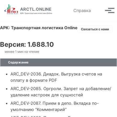
Skip to primary navigation
Skip to content
Skip to footer
ARCTL.ONLINE
Toggle se
Справка
Вып
АРК: Транспортная логистика Online
АРК: Транспортная логистика Online
Связаться с нами
Версия: 1.688.10
менее 1 мин на чтение
Содержание
ARC_DEV-2036. Диадок. Выгрузка счетов на
оплату в формате PDF
ARC_DEV-2085. Оргроли. Запрет на добавление/
удаление настроек для сущностей
ARC_DEV-2087. Прием в депо. Вкладка по-
умолчанию “Комментарий”