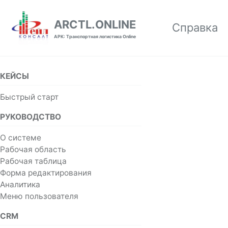
Skip to primary navigation
Skip to content
Skip to footer
ARCTL.ONLINE
Справка
АРК: Транспортная логистика Online
КЕЙСЫ
Быстрый старт
РУКОВОДСТВО
О системе
Рабочая область
Рабочая таблица
Форма редактирования
Аналитика
Меню пользователя
CRM