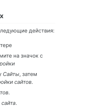
x
следующие действия:
ютере
мите на значок с
ройки
у
Сайты
, затем
ойки сайтов
.
тов
.
 сайта
.