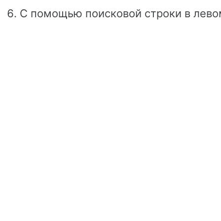
С помощью поисковой строки в лево
раздела найдите нужный сайт
arctl.ru
Справа от названия сайта нажмите н
Предыдущая
Следующая