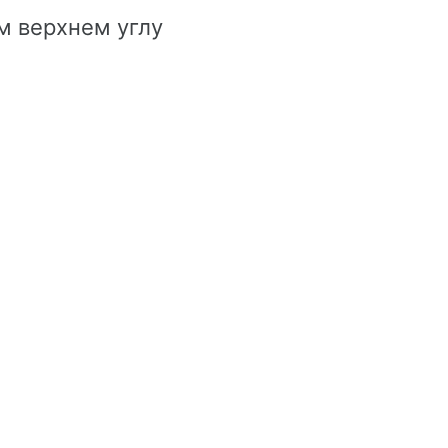
м верхнем углу
.
а значок
Удалить
.