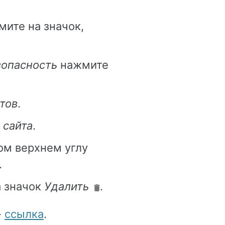
мите на значок,
зопасность
нажмите
тов
.
 сайта
.
ом верхнем углу
.
а значок
Удалить
.
-
ссылка
.