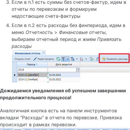
Уведомления
Если в п.1 есть суммы без счетов-фактур, идем в
отчеты по перевозкам и формируем
недостающие счета-фактуры
Работа с фото
Если в п.2 есть расходы без финпериода, идем в
меню
Отчетность
>
Финансовые отчеты
,
выбираем отчетный период и жмем
Привязать
ФинОтчет
расходы
ФинОтчет. Контроль. Клиенту
ФинОтчет. Контроль. Расходы
Общая информация
Создание пользователя
Групповые роли пользователя
Дожидаемся уведомления об успешном завершении
Правило 'Только свои'
продолжительного процесса!
Технические требования
Удаление Cookies
Аналогичная кнопка есть на панели инструментов
вкладки “Расходы” в отчете по перевозке. Привязка
происходит в рамках перевозки.
Контур.Диадок