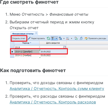
Где смотреть финотчет
Договоры
Меню
Отчетность
>
Финансовые отчеты
Состояние заявки
Выбираем отчетный период и жмем кнопку
Реестры НДС 0%
Открыть отчет
Сохранение заявки в Word
Изменение суммы счета
Корректировочный счет-фактура
Применение скидки
Спецпоставщик
Как подготовить финотчет
Настройка ДЦ
Проверить, что доходы связаны с финпериодом
Добавление перевозок в ДЦ
Аналитика / Отчетность. Контроль сумм клиенту
ДЦ (жд). Состояние станции
ДЦ (авто). Автоперевозки
Проверить, что расходы связаны с финпериодом
Настройка печати ТН
Аналитика / Отчетность. Контроль расходов
ЭТП 'Грузовые перевозки'