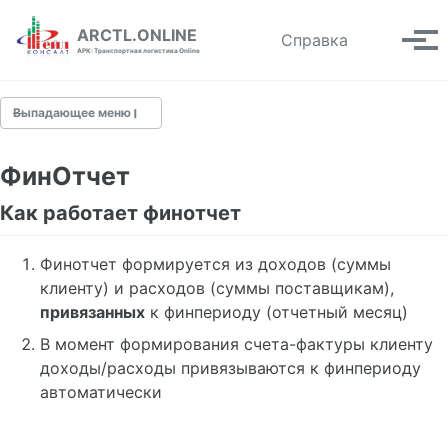
Skip to primary navigation
Skip to content
Skip to footer
ARCTL.ONLINE
Toggle se
Справка
Вып
АРК: Транспортная логистика Online
Выпадающее меню
ФинОтчет
Быстрый старт
Как работает финотчет
О системе
Финотчет формируется из доходов (суммы
Рабочая область
клиенту) и расходов (суммы поставщикам),
Рабочая таблица
привязанных
к финпериоду (отчетный месяц)
Форма редактирования
Аналитика
В момент формирования счета-фактуры клиенту
Меню пользователя
доходы/расходы привязываются к финпериоду
автоматически
Контрагенты