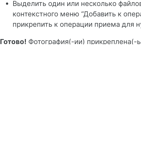
Выделить один или несколько файлов
контекстного меню “Добавить к опер
прикрепить к операции приема для 
Готово!
Фотография(-ии) прикреплена(-ы
приема. Их можно найти на вкладке “Вло
операции.
Предыдущая
Следующая