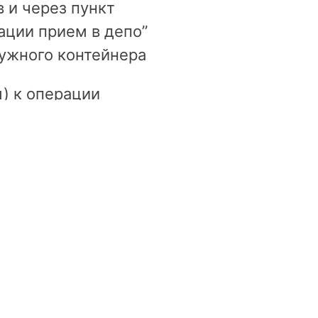
 и через пункт
ации прием в депо”
нужного контейнера
) к операции
жения” в карточке