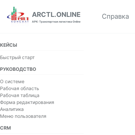
Skip to primary navigation
Skip to content
Skip to footer
ARCTL.ONLINE
Справка
АРК: Транспортная логистика Online
КЕЙСЫ
Быстрый старт
РУКОВОДСТВО
О системе
Рабочая область
Рабочая таблица
Форма редактирования
Аналитика
Меню пользователя
CRM