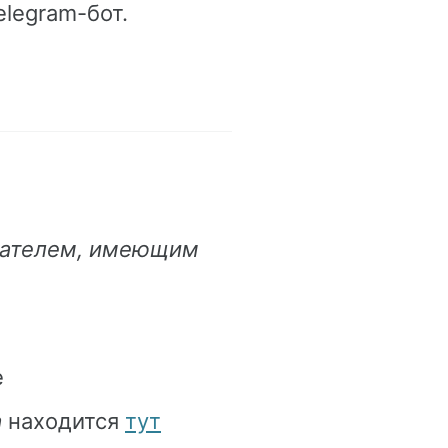
legram-бот.
вателем, имеющим
e
а
находится
тут