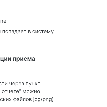
ine
я попадает в систему
ации приема
сти через пункт
 отчете” можно
ских файлов jpg/png)