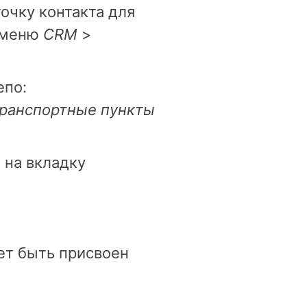
очку контакта для
т меню
CRM
>
епо:
ранспортные пункты
 на вкладку
ет быть присвоен