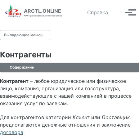
Skip to primary navigation
Skip to content
Skip to footer
ARCTL.ONLINE
Toggle se
Справка
Вып
АРК: Транспортная логистика Online
Выпадающее меню
Контрагенты
Быстрый старт
Содержание
О системе
Контрагент
– любое юридическое или физическое
Рабочая область
лицо, компания, организация или госструктура,
Рабочая таблица
взаимодействующие с нашей компанией в процессе
Форма редактирования
оказания услуг по заявкам.
Аналитика
Меню пользователя
Для контрагентов категорий
Клиент
или
Поставщик
предполагаются денежные отношения и заключение
договора
Контрагенты