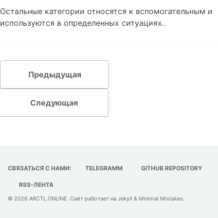
Договоры
Остальные категории относятся к вспомогательным и
используются в определенных ситуациях.
Состояние заявки
Реестры НДС 0%
Сохранение заявки в Word
Изменение суммы счета
Предыдущая
Корректировочный счет-фактура
Применение скидки
Следующая
Спецпоставщик
Настройка ДЦ
Добавление перевозок в ДЦ
СВЯЗАТЬСЯ С НАМИ:
TELEGRAMM
GITHUB REPOSITORY
ДЦ (жд). Состояние станции
RSS-ЛЕНТА
ДЦ (авто). Автоперевозки
© 2026
ARCTL.ONLINE
. Сайт работает на
Jekyll
&
Minimal Mistakes
.
Настройка печати ТН
ЭТП 'Грузовые перевозки'