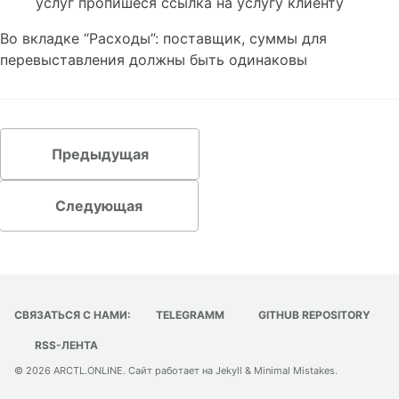
услуг пропишеся ссылка на услугу клиенту
1С: Бухгалтерия 3.0
Телеграм
Во вкладке “Расходы”: поставщик, суммы для
Почта
перевыставления должны быть одинаковы
Этран
Предыдущая
Следующая
СВЯЗАТЬСЯ С НАМИ:
TELEGRAMM
GITHUB REPOSITORY
RSS-ЛЕНТА
© 2026
ARCTL.ONLINE
. Сайт работает на
Jekyll
&
Minimal Mistakes
.