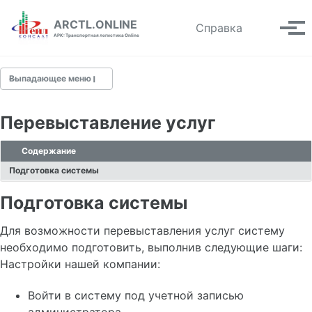
Skip to primary navigation
Skip to content
Skip to footer
ARCTL.ONLINE
Toggle se
Справка
Вып
АРК: Транспортная логистика Online
Выпадающее меню
Перевыставление услуг
Быстрый старт
Содержание
Подготовка системы
О системе
Рабочая область
Подготовка системы
Рабочая таблица
Форма редактирования
Для возможности перевыставления услуг систему
Аналитика
необходимо подготовить, выполнив следующие шаги:
Меню пользователя
Настройки нашей компании:
Войти в систему под учетной записью
Контрагенты
администратора