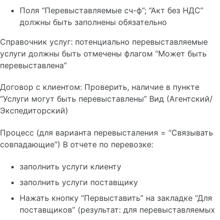
Уведомления
Поля “Перевыставляемые сч-ф”; “Акт без НДС”
должны быть заполнены обязательно
Работа с фото
Справочник услуг: потенциально перевыставляемые
услуги должны быть отмечены флагом “Может быть
перевыставлена”
ФинОтчет
ФинОтчет. Контроль. Клиенту
Договор с клиентом: Проверить, наличие в пункте
ФинОтчет. Контроль. Расходы
“Услуги могут быть перевыставлены” Вид (Агентский/
Экспедиторский)
Общая информация
Процесс (для варианта перевысталения = “Связывать
Создание пользователя
совпадающие”) В отчете по перевозке:
Групповые роли пользователя
Правило 'Только свои'
заполнить услуги клиенту
Технические требования
Удаление Cookies
заполнить услуги поставщику
Нажать кнопку “Первыставить” на закладке “Для
поставщиков” (результат: для перевыставляемых
Контур.Диадок